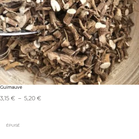
Guimauve
Plage
3,15
€
–
5,20
€
de
Ce
prix :
produit
3,15 €
a
à
plusieurs
5,20 €
variations.
Les
ÉPUISÉ
options
peuvent
être