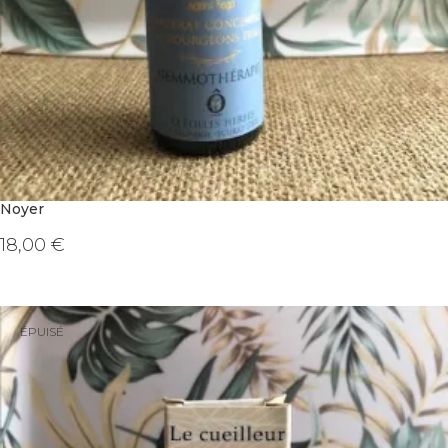
Noyer
18,00
€
ÉPUISÉ