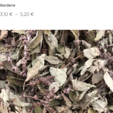
Bardane
Plage
3,10
€
–
5,20
€
de
Ce
prix :
produit
3,10 €
a
à
plusieurs
5,20 €
variations.
Les
options
peuvent
être
choisies
sur
la
page
du
produit