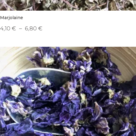
Marjolaine
Plage
4,10
€
–
6,80
€
de
Ce
prix :
produit
4,10 €
a
à
plusieurs
6,80 €
variations.
Les
options
peuvent
être
choisies
sur
la
page
du
produit