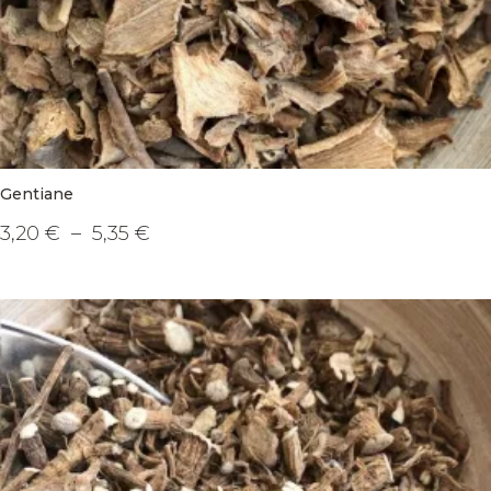
Gentiane
Plage
3,20
€
–
5,35
€
de
Ce
prix :
produit
3,20 €
a
à
plusieurs
5,35 €
variations.
Les
options
peuvent
être
choisies
sur
la
page
du
produit