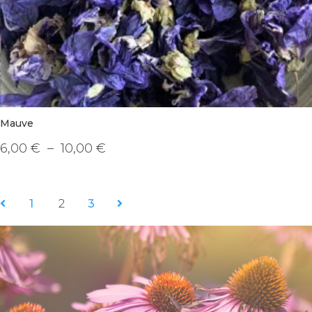
Mauve
Plage
6,00
€
–
10,00
€
de
Ce
prix :
produit
6,00 €
a
à
plusieurs
10,00 €
variations.
1
2
3
Les
options
peuvent
être
choisies
sur
la
page
du
produit