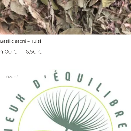
Basilic sacré – Tulsi
Plage
4,00
€
–
6,50
€
de
Ce
prix :
produit
4,00 €
a
à
plusieurs
6,50 €
variations.
Les
ÉPUISÉ
options
peuvent
être
choisies
sur
la
page
du
produit