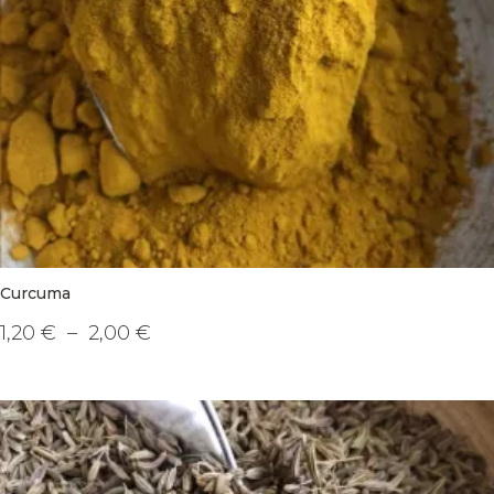
Curcuma
Plage
1,20
€
–
2,00
€
de
Ce
prix :
produit
1,20 €
a
à
plusieurs
2,00 €
variations.
Les
options
peuvent
être
choisies