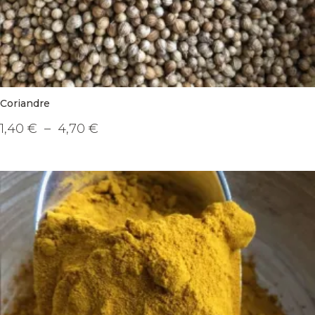
Coriandre
Plage
1,40
€
–
4,70
€
de
Ce
prix :
produit
1,40 €
a
à
plusieurs
4,70 €
variations.
Les
options
peuvent
être
choisies
sur
la
page
du
produit