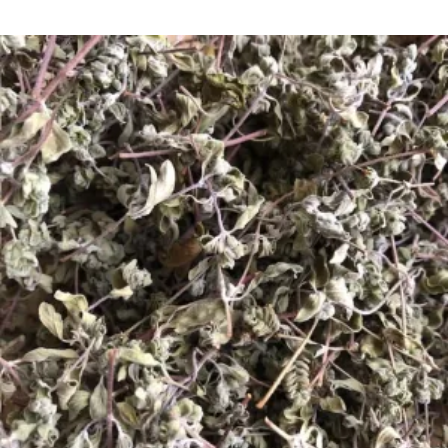
produit
3,60 €
a
à
plusieurs
6,00 €
variations.
Les
options
peuvent
être
choisies
sur
la
page
du
produit