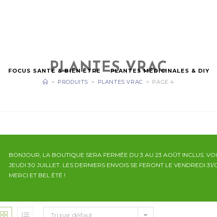
PLANTES VRAC
FOCUS SANTÉ & BIEN ÊTRE
PLANTES MÉDICINALES & DIY
>
PRODUITS
>
PLANTES VRAC
>
PAGE 4
BONJOUR, LA BOUTIQUE SERA FERMÉE DU 3 AU 23 AOÛT INCLUS. V
JEUDI 30 JUILLET. LES DERNIERS ENVOIS SE FERONT LE VENDREDI 31/
MERCI ET BEL ÉTÉ !
Tri par défaut