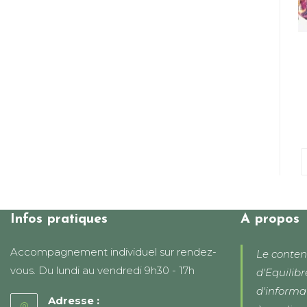
Infos pratiques
A propos
Accompagnement individuel sur rendez-
Le conten
vous. Du lundi au vendredi 9h30 - 17h
d'Equilibr
d'informa
Adresse :