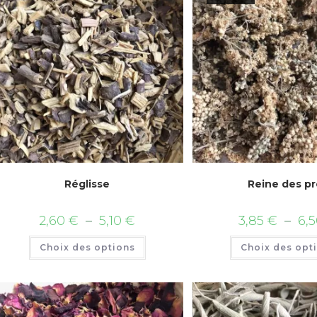
Réglisse
Reine des p
Plage
2,60
€
–
5,10
€
3,85
€
–
6,
de
prix :
Ce
Choix des options
2,60 €
Choix des opt
produit
à
a
5,10 €
plusieurs
variations.
Les
options
peuvent