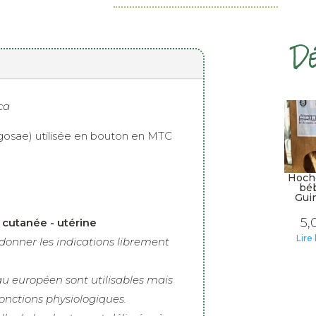
Dé
ca
ÉPU
ugosae) utilisée en bouton en MTC
Hoch
bé
Gui
5,
 cutanée - utérine
Lire 
onner les indications librement
au européen sont utilisables mais
onctions physiologiques.