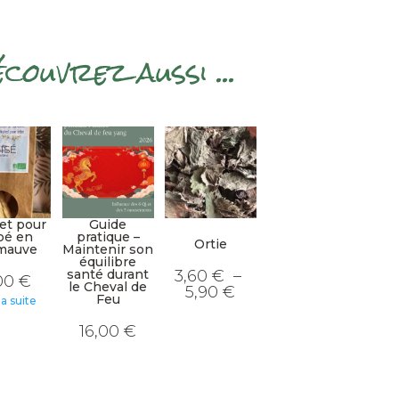
couvrez aussi ...
ISÉ
et pour
Guide
bé en
pratique –
Ortie
mauve
Maintenir son
équilibre
santé durant
3,60
€
–
00
€
le Cheval de
Plage
5,90
€
Feu
de
la suite
Ce
prix :
produit
3,60 €
16,00
€
a
à
plusieurs
5,90 €
variations.
Les
options
peuvent