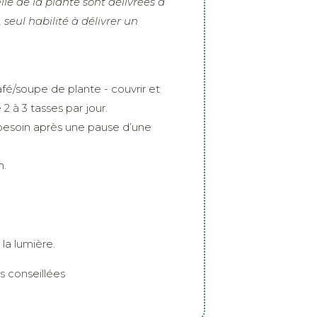
elle de la plante sont délivrées à
seul habilité à délivrer un
café/soupe de plante - couvrir et
 2 à 3 tasses par jour.
 besoin après une pause d’une
n.
 la lumière.
 conseillées