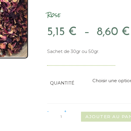
Rose
5,15
€
–
8,60
€
Sachet de 30gr ou 50gr.
Choisir une optio
QUANTITÉ
quantité
-
+
de
AJOUTER AU PA
Rose