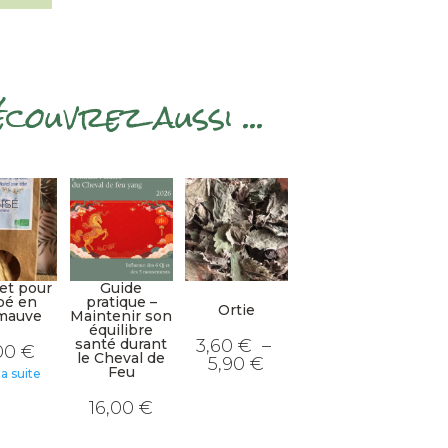
couvrez aussi ...
ISÉ
et pour
Guide
bé en
pratique –
Ortie
mauve
Maintenir son
équilibre
santé durant
3,60
€
–
00
€
le Cheval de
Plage
5,90
€
Feu
de
la suite
Ce
prix :
produit
3,60 €
16,00
€
a
à
plusieurs
5,90 €
variations.