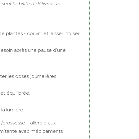
seul habilité à délivrer un
e plantes - couvrir et laisser infuser
 besoin après une pause d’une
er les doses journalières
et équilibrée.
 la lumière.
/grossesse – allergie aux
ncomitante avec médicaments