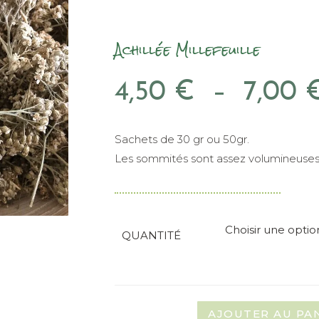
Achillée Millefeuille
4,50
€
–
7,00
Sachets de 30 gr ou 50gr.
Les sommités sont assez volumineuses 
Choisir une optio
QUANTITÉ
AJOUTER AU PA
quantité