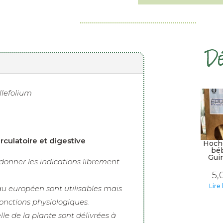
de
Achillée
Millefeuille
Dé
llefolium
ÉPU
irculatoire et digestive
Hoch
bé
Gui
onner les indications librement
5,
Lire 
au européen sont utilisables mais
onctions physiologiques.
elle de la plante sont délivrées à