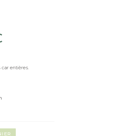
Plage
€
de
prix :
4,50 €
à
7,00 €
car entières.
n
NIER