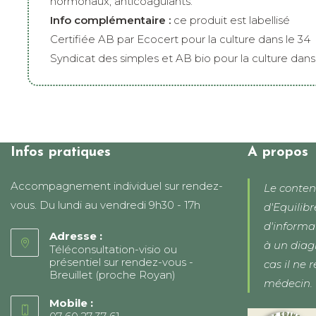
hormonaux, anticoagulants.
Info complémentaire :
ce produit est labellisé
Certifiée AB par Ecocert pour la culture dans le 34
Syndicat des simples et AB bio pour la culture dans 
Infos pratiques
A propos
Accompagnement individuel sur rendez-
Le conten
vous. Du lundi au vendredi 9h30 - 17h
d'Equilibr
d'informa
Adresse :
à un diag
Téléconsultation-visio ou
présentiel sur rendez-vous -
cas il ne 
Breuillet (proche Royan)
médecin.
Mobile :