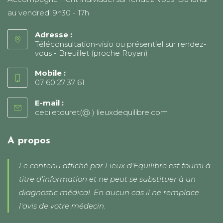
du
produit
au vendredi 9h30 - 17h
Adresse :
Téléconsultation-visio ou présentiel sur rendez-
vous - Breuillet (proche Royan)
Mobile :
07 60 27 37 61
E-mail :
ceciletouret(@ ) lieuxdequilibre.com
S’ouvre
dans
votre
application
A propos
Le contenu affiché par Lieux d'Equilibre est fourni à
titre d'information et ne peut se substituer à un
diagnostic médical. En aucun cas il ne remplace
l'avis de votre médecin.