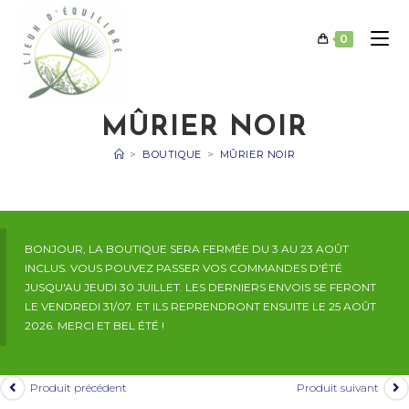
Skip
to
0
content
MÛRIER NOIR
>
BOUTIQUE
>
MÛRIER NOIR
BONJOUR, LA BOUTIQUE SERA FERMÉE DU 3 AU 23 AOÛT
INCLUS. VOUS POUVEZ PASSER VOS COMMANDES D'ÉTÉ
JUSQU'AU JEUDI 30 JUILLET. LES DERNIERS ENVOIS SE FERONT
LE VENDREDI 31/07. ET ILS REPRENDRONT ENSUITE LE 25 AOÛT
2026. MERCI ET BEL ÉTÉ !
Produit précédent
Produit suivant