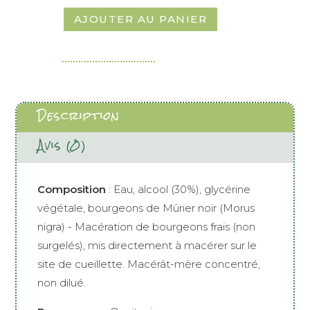
quantité
de
AJOUTER AU PANIER
Mûrier
noir
Description
Avis (0)
Composition
: Eau, alcool (30%), glycérine
végétale, bourgeons de Mûrier noir (Morus
nigra) - Macération de bourgeons frais (non
surgelés), mis directement à macérer sur le
site de cueillette. Macérât-mère concentré,
non dilué.