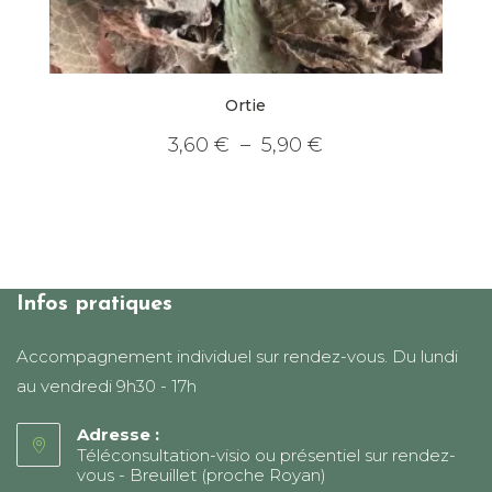
Ortie
Plage
3,60
€
–
5,90
€
de
Ce
prix :
produit
3,60 €
a
à
plusieurs
5,90 €
variations.
Les
options
peuvent
être
choisies
Infos pratiques
sur
la
page
Accompagnement individuel sur rendez-vous. Du lundi
du
produit
au vendredi 9h30 - 17h
Adresse :
Téléconsultation-visio ou présentiel sur rendez-
vous - Breuillet (proche Royan)