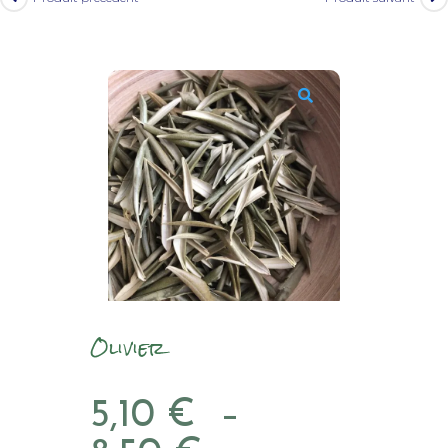
Olivier
5,10
€
–
Plage