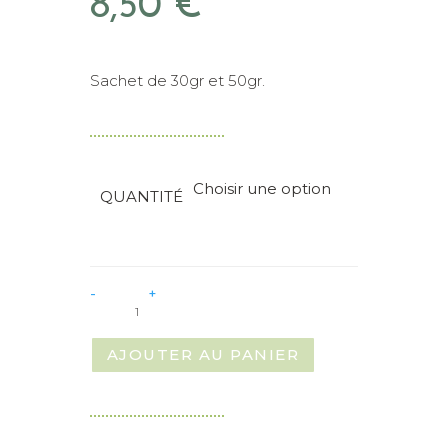
8,50
€
de
prix :
5,10 €
à
8,50 €
Sachet de 30gr et 50gr.
Choisir une option
QUANTITÉ
quantité
-
+
de
Olivier
AJOUTER AU PANIER