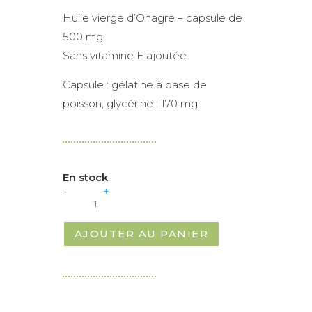
Huile vierge d’Onagre – capsule de
500 mg
Sans vitamine E ajoutée
Capsule : gélatine à base de
poisson, glycérine : 170 mg
En stock
quantité
-
+
de
Onagre
capsules
AJOUTER AU PANIER