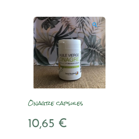
Onagre capsules
10,65
€