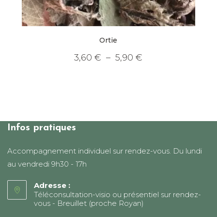
Ortie
Plage
3,60
€
–
5,90
€
de
Ce
prix :
produit
3,60 €
a
à
plusieurs
5,90 €
variations.
Les
options
peuvent
être
choisies
Infos pratiques
sur
la
page
Accompagnement individuel sur rendez-vous. Du lundi
du
produit
au vendredi 9h30 - 17h
Adresse :
Téléconsultation-visio ou présentiel sur rendez-
vous - Breuillet (proche Royan)