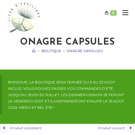
Skip
to
0
content
ONAGRE CAPSULES
>
BOUTIQUE
>
ONAGRE CAPSULES
BONJOUR, LA BOUTIQUE SERA FERMÉE DU 3 AU 23 AOÛT
INCLUS. VOUS POUVEZ PASSER VOS COMMANDES D'ÉTÉ
JUSQU'AU JEUDI 30 JUILLET. LES DERNIERS ENVOIS SE FERONT
LE VENDREDI 31/07. ET ILS REPRENDRONT ENSUITE LE 25 AOÛT
2026. MERCI ET BEL ÉTÉ !
Produit précédent
Produit suivant