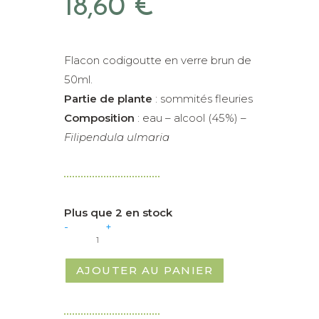
18,60
€
Flacon codigoutte en verre brun de
50ml.
Partie de plante
: sommités fleuries
Composition
: eau – alcool (45%) –
Filipendula ulmaria
Plus que 2 en stock
quantité
-
+
de
Reine
des
près
AJOUTER AU PANIER
-
Alcoolature