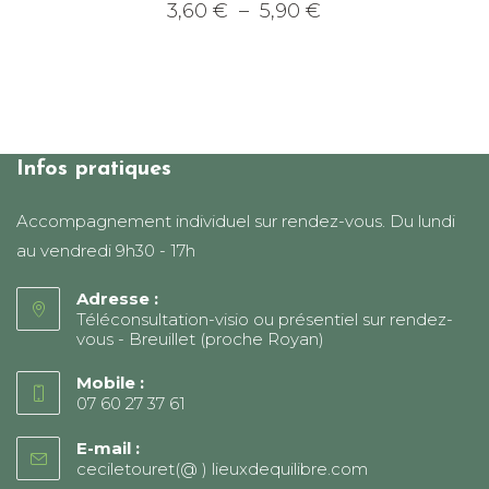
Plage
3,60
€
–
5,90
€
de
Ce
prix :
produit
3,60 €
a
à
plusieurs
5,90 €
variations.
Les
options
peuvent
être
choisies
Infos pratiques
sur
la
page
Accompagnement individuel sur rendez-vous. Du lundi
du
produit
au vendredi 9h30 - 17h
Adresse :
Téléconsultation-visio ou présentiel sur rendez-
vous - Breuillet (proche Royan)
Mobile :
07 60 27 37 61
E-mail :
ceciletouret(@ ) lieuxdequilibre.com
S’ouvre
dans