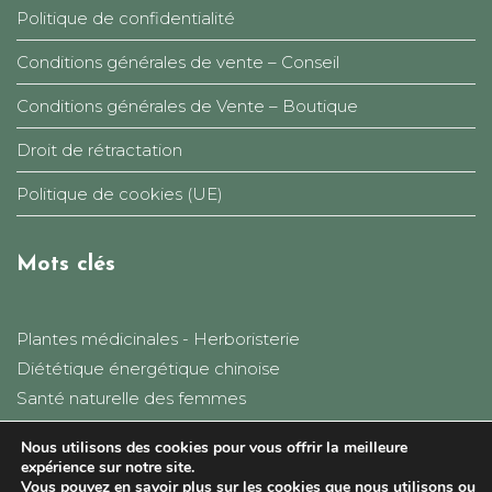
Politique de confidentialité
Conditions générales de vente – Conseil
Conditions générales de Vente – Boutique
Droit de rétractation
Politique de cookies (UE)
Mots clés
Plantes médicinales - Herboristerie
Diététique énergétique chinoise
Santé naturelle des femmes
Equilibre
Nous utilisons des cookies pour vous offrir la meilleure
Autonomie
expérience sur notre site.
Paysans herboristes
Vous pouvez en savoir plus sur les cookies que nous utilisons ou