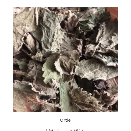
Ortie
Plage
3,60
€
–
5,90
€