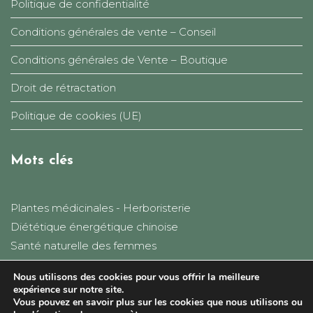
Politique de confidentialité
Conditions générales de vente – Conseil
Conditions générales de Vente – Boutique
Droit de rétractation
Politique de cookies (UE)
Mots clés
Plantes médicinales - Herboristerie
Diététique énergétique chinoise
Santé naturelle des femmes
Equilibre
Nous utilisons des cookies pour vous offrir la meilleure
Autonomie
expérience sur notre site.
Paysans herboristes
Vous pouvez en savoir plus sur les cookies que nous utilisons ou