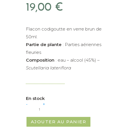
19,00
€
Flacon codigoutte en verre brun de
50ml.
Partie de plante
: Parties aériennes
fleuries
Composition
: eau – alcool (45%) –
Scutellaria lateriflora
En stock
quantité
-
+
de
Scutellaire
-
Alcoolature
AJOUTER AU PANIER