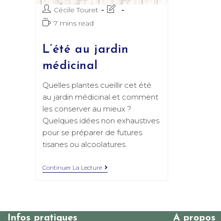
Auteur/autrice
Dernière
Cécile Touret
de
modification
Temps
7 mins read
la
de
de
publication :
la
lecture :
L’été au jardin
publication :
médicinal
Quelles plantes cueillir cet été
au jardin médicinal et comment
les conserver au mieux ?
Quelques idées non exhaustives
pour se préparer de futures
tisanes ou alcoolatures.
L’été
Continuer La Lecture
Au
Jardin
Médicinal
Infos pratiques
A propos