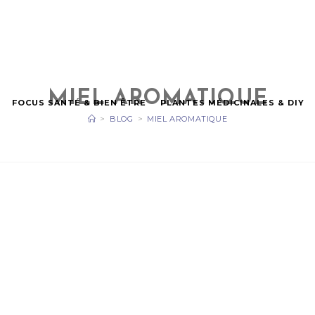
MIEL AROMATIQUE
FOCUS SANTÉ & BIEN ÊTRE
PLANTES MÉDICINALES & DIY
>
BLOG
>
MIEL AROMATIQUE